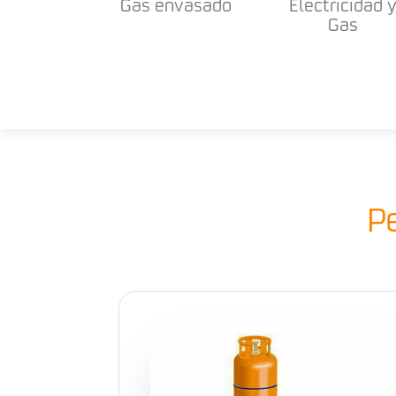
Gas envasado
Electricidad 
Gas
P