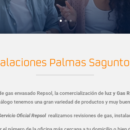
talaciones Palmas Sagunto 
 de gas envasado Repsol,
la comercialización de
luz y Gas 
tálogo tenemos una gran variedad de productos y muy buen
ervicio Oficial Repsol
realizamos revisiones de gas, instalac
car el número de la oficina más cercana a tu domicilio o bie