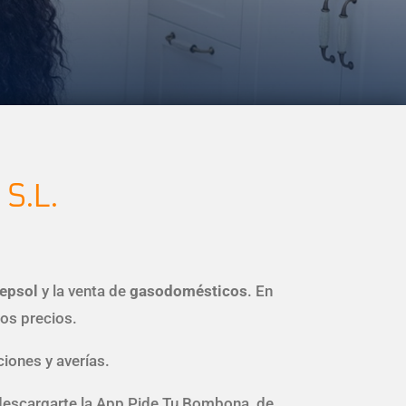
S.L.
Repsol
y la venta de
gasodomésticos
. En
os precios.
iones y averías.
n descargarte la App Pide Tu Bombona, de