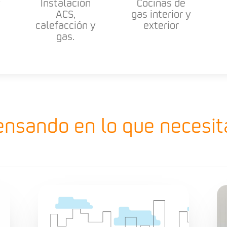
y
Instalación
Cocinas de
ACS,
gas interior y
calefacción y
exterior
gas.
ensando en lo que necesit